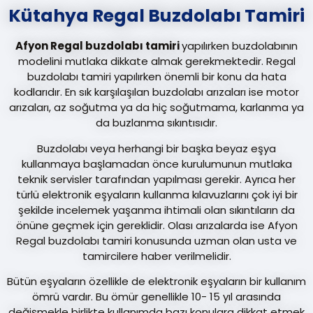
Kütahya Regal Buzdolabı Tamiri
Afyon Regal buzdolabı tamiri
yapılırken buzdolabının
modelini mutlaka dikkate almak gerekmektedir. Regal
buzdolabı tamiri yapılırken önemli bir konu da hata
kodlarıdır. En sık karşılaşılan buzdolabı arızaları ise motor
arızaları, az soğutma ya da hiç soğutmama, karlanma ya
da buzlanma sıkıntısıdır.
Buzdolabı veya herhangi bir başka beyaz eşya
kullanmaya başlamadan önce kurulumunun mutlaka
teknik servisler tarafından yapılması gerekir. Ayrıca her
türlü elektronik eşyaların kullanma kılavuzlarını çok iyi bir
şekilde incelemek yaşanma ihtimali olan sıkıntıların da
önüne geçmek için gereklidir. Olası arızalarda ise Afyon
Regal buzdolabı tamiri konusunda uzman olan usta ve
tamircilere haber verilmelidir.
Bütün eşyaların özellikle de elektronik eşyaların bir kullanım
ömrü vardır. Bu ömür genellikle 10- 15 yıl arasında
değişmekle birlikte kullanımda bazı konulara dikkat etmek