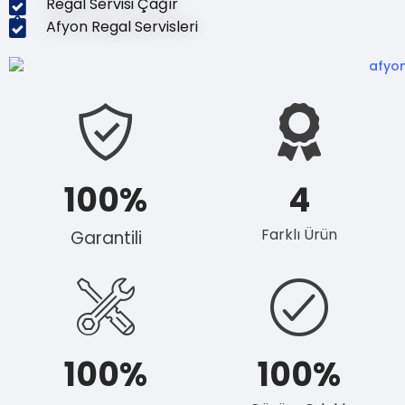
Regal Servisi Çağır
Afyon Regal Servisleri
100
%
4
Farklı Ürün
Garantili
100
%
100
%